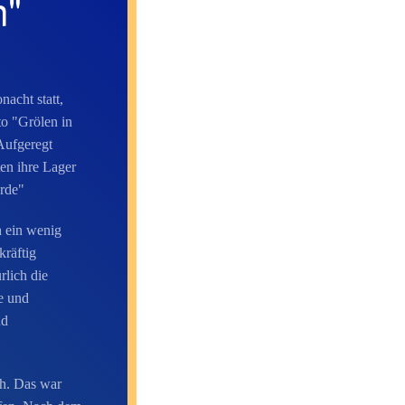
n"
acht statt,
to "Grölen in
Aufgeregt
en ihre Lager
rde"
 ein wenig
kräftig
rlich die
e und
nd
eh. Das war