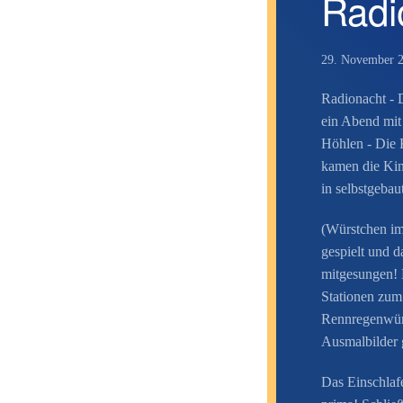
Radi
29. November 
Radionacht - D
ein Abend mit
Höhlen - Die K
kamen die Kin
in selbstgeba
(Würstchen im
gespielt und 
mitgesungen! 
Stationen zum
Rennregenwürm
Ausmalbilder 
Das Einschlaf