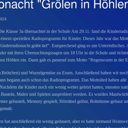
onacht "Grölen in Höhle
2024
ie Klasse 3a übernachtet in der Schule Am 29.11. fand die Kinderradion
 einem speziellen Radioprogramm für Kinder. Dieses Jahr war das Mot
inderradionacht gräbt tief". Entsprechend ging es um Unterirdisches. 
der mit ihren Übernachtungssagen um 18 Uhr in die Schule und richtet
uten Höhlen ein. Dann gab es passend zum Motto "Regenwurm in der E
 Brötchen) und Wurzelgemüse zu Essen. Anschließend haben wir noch
dann begann auch schon das Radioprogramm. Das Mottolied haben alle 
Nachdem die Kinder noch ein wenig weiter gehört hatten, mussten natü
 Basteln, Malen und Spielen ausprobiert werden. Es wurden Maulwürf
er gebastelt, Memory gespielt, Hörrätsel gelöst, Bohrtürme gebaut u
gemalt.
en hat anschließend ein wenig gedauert, aber es hatte niemand Heimw