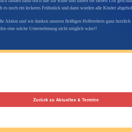
ßlich fanden dann doch alle zur Ruhe und haben bis sieben Uhr geschl
 es noch ein leckeres Frühstück und dann wurden alle Kinder abgehol
lle Aktion und wir danken unseren fleißigen Helfereltern ganz herzlich 
 den eine solche Unternehmung nicht möglich wäre!!
Zurück zu Aktuelles & Termine