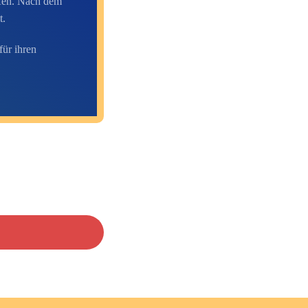
afen. Nach dem
t.
für ihren