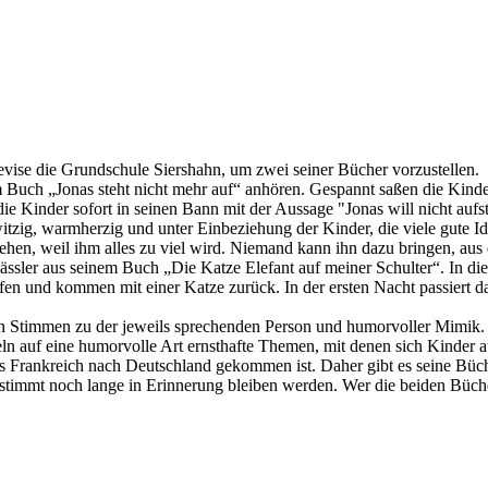
ise die Grundschule Siershahn, um zwei seiner Bücher vorzustellen.
em Buch „Jonas steht nicht mehr auf“ anhören. Gespannt saßen die Ki
ie Kinder sofort in seinen Bann mit der Aussage "Jonas will nicht aufs
tzig, warmherzig und unter Einbeziehung der Kinder, die viele gute Ide
ehen, weil ihm alles zu viel wird. Niemand kann ihn dazu bringen, aus
tklässler aus seinem Buch „Die Katze Elefant auf meiner Schulter“. In
fen und kommen mit einer Katze zurück. In der ersten Nacht passiert d
nden Stimmen zu der jeweils sprechenden Person und humorvoller Mimik
 auf eine humorvolle Art ernsthafte Themen, mit denen sich Kinder aus
us Frankreich nach Deutschland gekommen ist. Daher gibt es seine Büch
timmt noch lange in Erinnerung bleiben werden. Wer die beiden Bücher