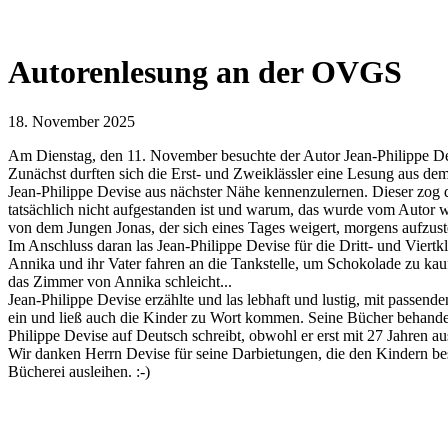
Autorenlesung an der OVGS
18. November 2025
Am Dienstag, den 11. November besuchte der Autor Jean-Philippe Dev
Zunächst durften sich die Erst- und Zweiklässler eine Lesung aus d
Jean-Philippe Devise aus nächster Nähe kennenzulernen. Dieser zog d
tatsächlich nicht aufgestanden ist und warum, das wurde vom Autor wi
von dem Jungen Jonas, der sich eines Tages weigert, morgens aufzust
Im Anschluss daran las Jean-Philippe Devise für die Dritt- und Vier
Annika und ihr Vater fahren an die Tankstelle, um Schokolade zu kau
das Zimmer von Annika schleicht...
Jean-Philippe Devise erzählte und las lebhaft und lustig, mit passe
ein und ließ auch die Kinder zu Wort kommen. Seine Bücher behandeln
Philippe Devise auf Deutsch schreibt, obwohl er erst mit 27 Jahren a
Wir danken Herrn Devise für seine Darbietungen, die den Kindern bes
Bücherei ausleihen. :-)